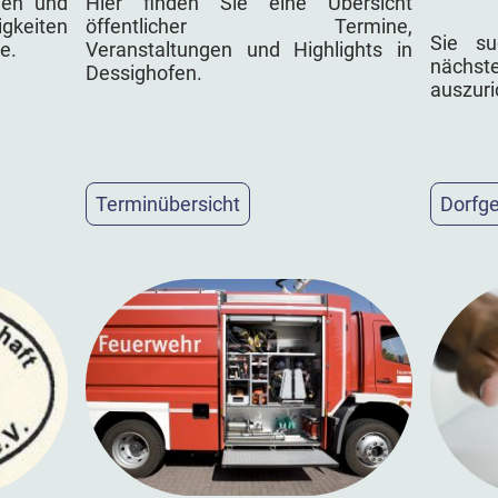
Hier finden Sie eine Übersicht
nen und
öffentlicher Termine,
gkeiten
Sie su
Veranstaltungen und Highlights in
e.
näch
Dessighofen.
auszuri
Terminübersicht
Dorfg