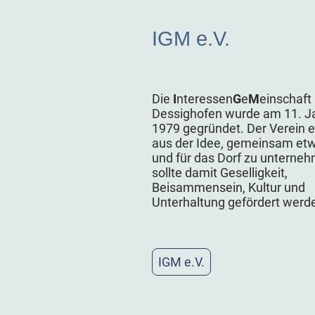
IGM e.V.
Die
I
nteressen
G
e
M
einschaft
Dessighofen wurde am 11. J
1979 gegründet. Der Verein 
aus der Idee, gemeinsam et
und für das Dorf zu unterneh
sollte damit Geselligkeit,
Beisammensein, Kultur und
Unterhaltung gefördert werd
IGM e.V.